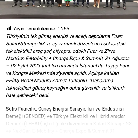
çekici bir ilgi var. Bu ilginin yatırım iklimi ile desteklenmesi,
ülkemizi bu alanda bambaşka noktalara taşıyabilir. Bu
sektörler aynı zamanda Türkiye’de üretimin ve istihdamın
belkemiği olan sektörler arasında yer alıyor. Gelecek yıldan
Yayın Görüntülenme:
1.266
itibaren Yeşil Mutabakat’a ilişkin zorunlulukların, AB
Türkiye’nin tek güneş enerjisi ve enerji depolama Fuarı
ülkelerine ihracat yapan bu ve benzeri sektörleri
Solar+Storage NX ve eş zamanlı düzenlenen sektördeki
etkileyeceğini şimdiden görüyoruz.”
tek elektrikli araç şarj altyapısı odaklı Fuar ve Zirve
NextGen E-Mobility + Charge Expo & Summit, 31 Ağustos
Üretilen hidrojenin sadece %4’ü ‘yeşil’
– 02 Eylül 2023 tarihleri arasında İstanbul’da Tüyap Fuar
ve Kongre Merkezi’nde ziyarete açıldı. Açılışa katılan
Tüm dünyada yıllık 100 milyon ton hidrojen üretilirken, bu
EPİAŞ Genel Müdürü Ahmet Türkoğlu, “Depolama
üretimin sadece yüzde 4’ü Yeşil Hidrojen sınıfına giriyor ve
teknolojileri güneş kaynağını daha güvenilir ve istikrarlı
yenilenebilir kaynaklardan üretiliyor. Üretimin kalan yüzde
hale getirecek” dedi.
48’i doğalgaz, yüzde 30’u petrol, yüzde 18’i ise kömür
kaynak kullanılarak gerçekleşiyor.
Solis Fuarcılık, Güneş Enerjisi Sanayicileri ve Endüstrisi
Derneği (GENSED) ve Türkiye Elektrikli ve Hibrid Araçlar
Kömür kaynaklı hidrojen üretimi “Kahverengi Hidrojen”
Derneği (TEHAD) işbirliği ile düzenlenen Solar+Storage NX
olarak adlandırılırken, doğalgaz kaynaklı üretilen hidrojen
ve NextGen E-Mobility + Charge Expo & Summit,31
“Gri Hidrojen” olarak tanımlanıyor. Yenilenebilir kaynaklardan