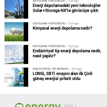
DEPOLAMA YÖNTEMLERI
3 yıl ago
grupları sergileniyor.
Enerji depolamadaki yeni teknolojiler
Solar+Storage NX’te görücüye çıktı
Solar+Storage NX ve eş zamanlı düzenlenen NextGen E-
Mobility + Charge Expo & Summit, 02 Eylül’e kadar Tüyap
DEPOLAMA YÖNTEMLERI
3 yıl ago
Fuar ve Kongre Merkezi’nde ziyarete açık kalacak.
Kimyasal enerji depolama nedir?
DEPOLAMA YÖNTEMLERI
3 yıl ago
Endüstriyel tip enerji depolama nedir,
nasıl yapılır?
ENDÜSTRIYEL TIP BATARYA
9 yıl ago
LONGi, SBTi onayını alan ilk Çinli
güneş enerjisi şirketi oldu