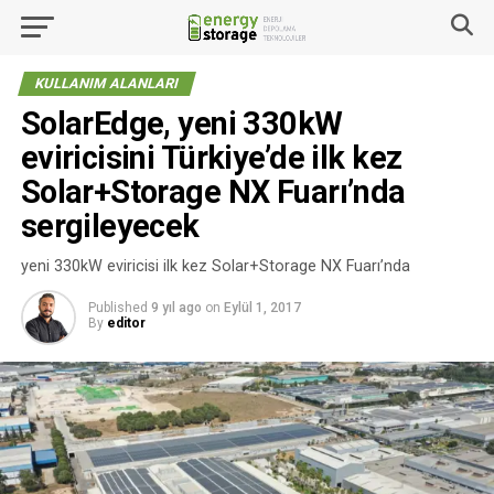
KULLANIM ALANLARI
SolarEdge, yeni 330kW
eviricisini Türkiye’de ilk kez
Solar+Storage NX Fuarı’nda
sergileyecek
yeni 330kW eviricisi ilk kez Solar+Storage NX Fuarı’nda
Published
9 yıl ago
on
Eylül 1, 2017
By
editor