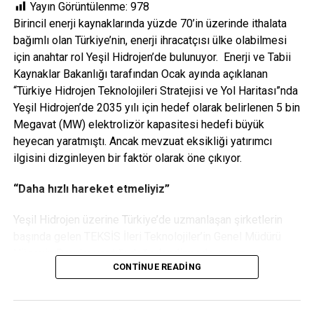
Yayın Görüntülenme:
978
DON'T MISS
Birincil enerji kaynaklarında yüzde 70’in üzerinde ithalata
Carlton Power, dünyanın en büyük enerji depolama
bağımlı olan Türkiye’nin, enerji ihracatçısı ülke olabilmesi
projesi için planlama onayını aldı
için anahtar rol Yeşil Hidrojen’de bulunuyor. Enerji ve Tabii
Kaynaklar Bakanlığı tarafından Ocak ayında açıklanan
“Türkiye Hidrojen Teknolojileri Stratejisi ve Yol Haritası”nda
Yeşil Hidrojen’de 2035 yılı için hedef olarak belirlenen 5 bin
Megavat (MW) elektrolizör kapasitesi hedefi büyük
heyecan yaratmıştı. Ancak mevzuat eksikliği yatırımcı
ilgisini dizginleyen bir faktör olarak öne çıkıyor.
“Daha hızlı hareket etmeliyiz”
Yeşil Hidrojen üzerine Türkiye’de uzmanlaşan şirketlerin
başında gelen TEKSİS İleri Teknolojiler’in Genel Müdürü
Hüseyin Devrim yaptığı değerlendirmede, mevzuat
CONTINUE READING
inşasında yaşanan gecikmenin etkilerine değinirken,
“Türkiye’nin bu alandaki dev potansiyelini bilen yerli ve
yabancı şirketler, regülasyonların hızlanması için büyük