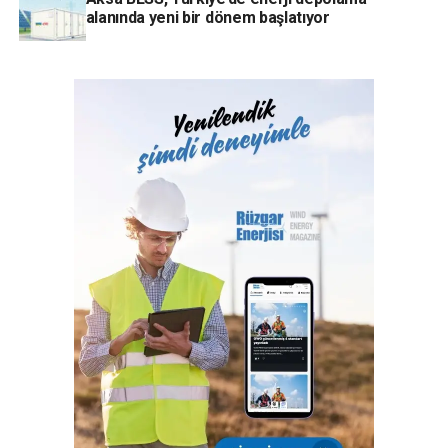
alanında yeni bir dönem başlatıyor