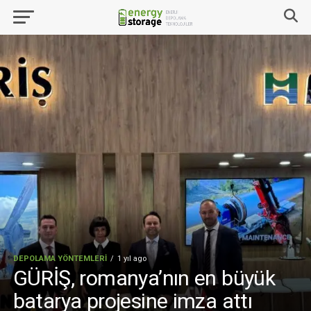
DEPOLAMA YÖNTEMLERI
1 yıl ago
GÜRİŞ, romanya’nın en büyük
batarya projesine imza attı