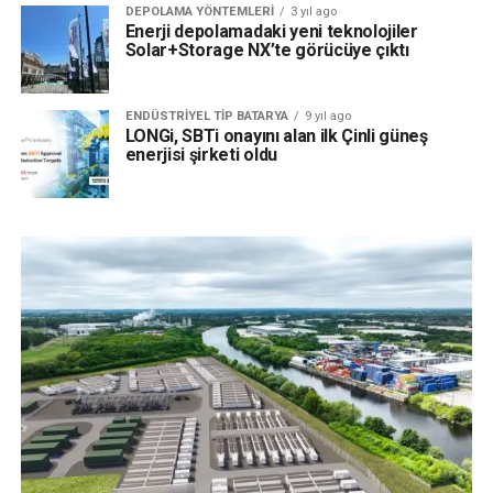
DEPOLAMA YÖNTEMLERI
3 yıl ago
Enerji depolamadaki yeni teknolojiler
Solar+Storage NX’te görücüye çıktı
ENDÜSTRIYEL TIP BATARYA
9 yıl ago
LONGi, SBTi onayını alan ilk Çinli güneş
enerjisi şirketi oldu