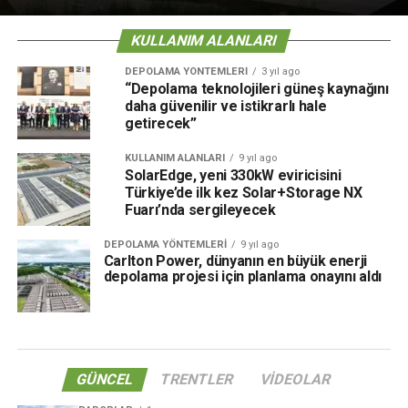
KULLANIM ALANLARI
DEPOLAMA YÖNTEMLERI
3 yıl ago
“Depolama teknolojileri güneş kaynağını
daha güvenilir ve istikrarlı hale
getirecek”
KULLANIM ALANLARI
9 yıl ago
SolarEdge, yeni 330kW eviricisini
Türkiye’de ilk kez Solar+Storage NX
Fuarı’nda sergileyecek
DEPOLAMA YÖNTEMLERI
9 yıl ago
Carlton Power, dünyanın en büyük enerji
depolama projesi için planlama onayını aldı
GÜNCEL
TRENTLER
VIDEOLAR