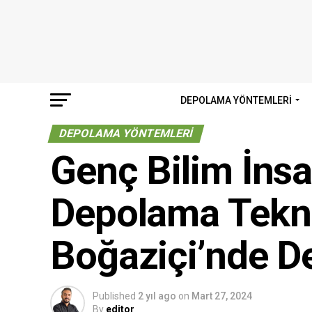
DEPOLAMA YÖNTEMLERI
DEPOLAMA YÖNTEMLERI
Genç Bilim İnsa
Depolama Tekno
Boğaziçi’nde D
Published
2 yıl ago
on
Mart 27, 2024
By
editor