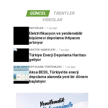
GÜNCEL
TRENTLER
VIDEOLAR
RAPORLAR
1 ay ago
Elektrifikasyon ve yenilenebilir
büyümesi depolama ihtiyacını
artırıyor
SEKTÖR HABERLERI
7 ay ago
Türkiye Enerji Depolama Haritası
geliyor
DEPOLAMA YÖNTEMLERI
1 yıl ago
Aksa BESS, Türkiye’de enerji
depolama alanında yeni bir dönem
başlatıyor