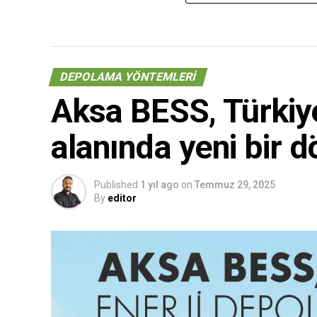
DEPOLAMA YÖNTEMLERI
Aksa BESS, Türkiy
alanında yeni bir 
Published
1 yıl ago
on
Temmuz 29, 2025
By
editor