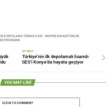
ERJI DEPOLAMA TEKNOLOJISI
SÜPER KAPASITÖRLER
LAR PROGRAMI
UP NEXT
üyük
Türkiye’nin ilk depolamalı lisanslı
ldu
GES’i Konya’da hayata geçiyor
YOU MAY LIKE
CLICK TO COMMENT