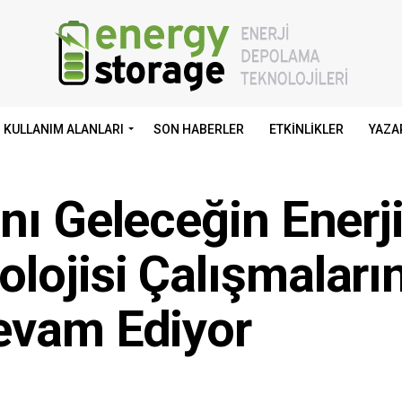
KULLANIM ALANLARI
SON HABERLER
ETKINLIKLER
YAZA
nı Geleceğin Enerj
lojisi Çalışmaları
evam Ediyor