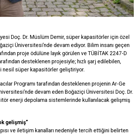
si Doç. Dr. Müslüm Demir, süper kapasitörler için özel
Boğaziçi Üniversitesi’nde devam ediyor. Bilim insanı geçen
arafından proje ödülüne layık görülen ve TÜBİTAK 2247-D
afından desteklenen projesiyle; hızlı şarj edilebilen,
nesil süper kapasitörler geliştiriyor.
cılar Programı tarafından desteklenen projenin Ar-Ge
niversitesi’nde devam eden Boğaziçi Üniversitesi Doç. Dr.
ör enerji depolama sistemlerinde kullanılacak gelişmiş
ok gelişmiş”
ısı ve iletişim kanalları nedeniyle tercih ettiğini belirten