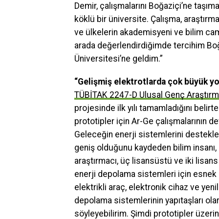
Demir, çalışmalarını Boğaziçi’ne taşıma
köklü bir üniversite. Çalışma, araştırma
ve ülkelerin akademisyeni ve bilim camia
arada değerlendirdiğimde tercihim Boğ
Üniversitesi’ne geldim.”
“Gelişmiş elektrotlarda çok büyük yol
TÜBİTAK 2247-D Ulusal Genç Araştırm
projesinde ilk yılı tamamladığını belirt
prototipler için Ar-Ge çalışmalarının de
Geleceğin enerji sistemlerini destekley
geniş olduğunu kaydeden bilim insanı,
araştırmacı, üç lisansüstü ve iki lisa
enerji depolama sistemleri için esnek e
elektrikli araç, elektronik cihaz ve yeni
depolama sistemlerinin yapıtaşları olar
söyleyebilirim. Şimdi prototipler üzeri