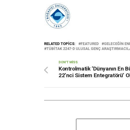
RELATED TOPICS:
FEATURED
GELECEĞIN EN
TÜBİTAK 2247-D ULUSAL GENÇ ARAŞTIRMACI
DON'T MISS
Kontrolmatik ‘Dünyanın En B
22’nci Sistem Entegratörü’ O