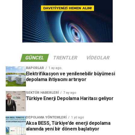
GÜNCEL
TRENTLER
VIDEOLAR
RAPORLAR
1 ay ago
Elektrifikasyon ve yenilenebilir büyümesi
depolama ihtiyacını artırıyor
SEKTÖR HABERLERI
7 ay ago
Türkiye Enerji Depolama Haritası geliyor
DEPOLAMA YÖNTEMLERI
1 yıl ago
Aksa BESS, Türkiye’de enerji depolama
alanında yeni bir dönem başlatıyor