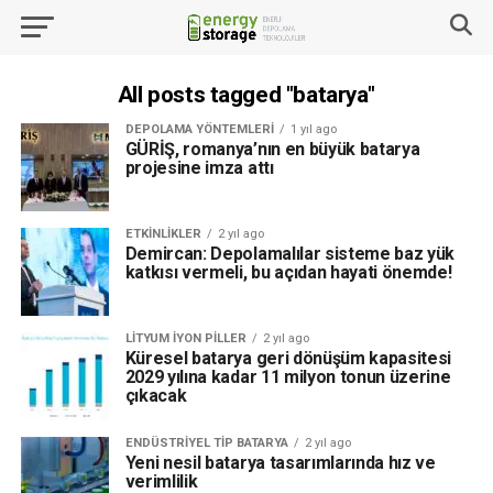
All posts tagged "batarya"
DEPOLAMA YÖNTEMLERI
1 yıl ago
GÜRİŞ, romanya’nın en büyük batarya
projesine imza attı
ETKINLIKLER
2 yıl ago
Demircan: Depolamalılar sisteme baz yük
katkısı vermeli, bu açıdan hayati önemde!
LITYUM İYON PILLER
2 yıl ago
Küresel batarya geri dönüşüm kapasitesi
2029 yılına kadar 11 milyon tonun üzerine
çıkacak
ENDÜSTRIYEL TIP BATARYA
2 yıl ago
Yeni nesil batarya tasarımlarında hız ve
verimlilik